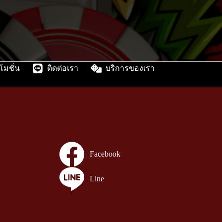
โมชั่น
ติดต่อเรา
บริการของเรา
Facebook
Line