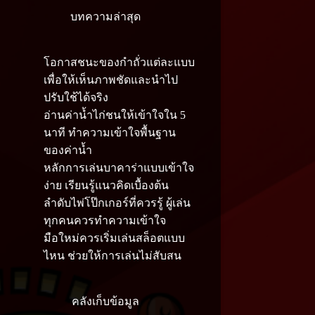
บทความล่าสุด
โอกาสชนะของกำถั่วแต่ละแบบ
เพื่อให้เห็นภาพชัดและนำไป
ปรับใช้ได้จริง
อ่านค่าน้ำไก่ชนให้เข้าใจใน 5
นาที ทำความเข้าใจพื้นฐาน
ของค่าน้ำ
หลักการเล่นบาคาร่าแบบเข้าใจ
ง่าย เรียนรู้แนวคิดเบื้องต้น
ลำดับไพ่โป๊กเกอร์ที่ควรรู้ ผู้เล่น
ทุกคนควรทำความเข้าใจ
มือใหม่ควรเริ่มเล่นสล็อตแบบ
ไหน ช่วยให้การเล่นไม่สับสน
คลังเก็บข้อมูล