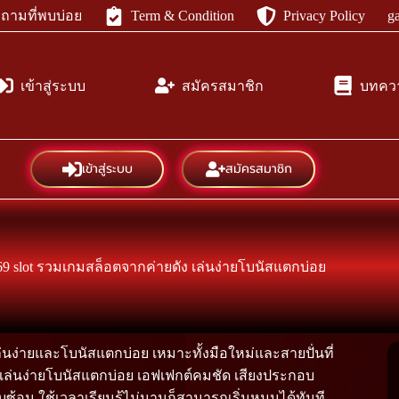
Term & Condition
Privacy Policy
g
ถามที่พบบ่อย
เข้าสู่ระบบ
สมัครสมาชิก
บทคว
เข้าสู่ระบบ
สมัครสมาชิก
169 slot รวมเกมสล็อตจากค่ายดัง เล่นง่ายโบนัสแตกบ่อย
ล่นง่ายและโบนัสแตกบ่อย เหมาะทั้งมือใหม่และสายปั่นที่
เล่นง่ายโบนัสแตกบ่อย เอฟเฟกต์คมชัด เสียงประกอบ
บซ้อน ใช้เวลาเรียนรู้ไม่นานก็สามารถเริ่มหมุนได้ทันที