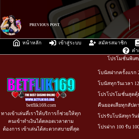
PREVIOUS
POST
หน้าหลัก
เข้าสู่ระบบ
สมัครสมาชิก
คำ
โปรโมชั่นพิเศษ
โบนัสฝากครั้งแรก
โบนัสทุกวันเวลา 12
โปรโปรโมชั่นสุดคุ้
betflik169.com
คืนยอดเสียทุกสัปด
ทางเข้าเล่นที่เราให้บริการก็ช่วยให้ทุก
โปรรับโบนัสทุกวันท
คนเข้าทำเงินได้ตลอดเวลาตาม
โปรฝาก 100 รับ 10
ต้องการ เข้าเล่นได้สะดวกสบายที่สุด