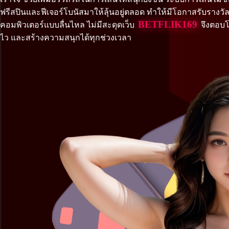
ฟรีสปินและฟีเจอร์โบนัสมาให้ลุ้นอยู่ตลอด ทำให้มีโอกาสรับรางวัล
BETFLIK169
คอมพิวเตอร์แบบลื่นไหล ไม่มีสะดุดเว็บ
จึงตอบโ
ไว และสร้างความสนุกได้ทุกช่วงเวลา