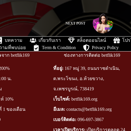
NEXT
POST
บทความ
เกี่ยวกับเรา
สล็อตออนไลน์
โปร
Term & Condition
Privacy Policy
ถามที่พบบ่อย
จาก betflik169
ช่องทางการติดต่อ betflik169
 200%
ที่อยู่:
167 หมู่ 39, ถนนราชดำเนิน,
:00 น.
ต.พระโขนง, อ.ห้วยขวาง,
ม
จ.เพชรบูรณ์, 738419
าห์ 10%
เว็บไซต์:
betflik169.org
ี่ 1 ของเดือน
อีเมล:
contacts@betflik169.org
0
เบอร์ติดต่อ:
096-697-3867
เวลาเปิดบริการ:
เปิดบริการตลอด 24